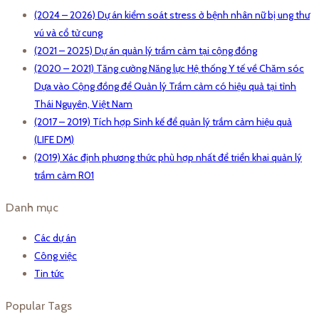
(2024 – 2026) Dự án kiểm soát stress ở bệnh nhân nữ bị ung thư
vú và cổ tử cung
(2021 – 2025) Dự án quản lý trầm cảm tại cộng đồng
(2020 – 2021) Tăng cường Năng lực Hệ thống Y tế về Chăm sóc
Dựa vào Cộng đồng để Quản lý Trầm cảm có hiệu quả tại tỉnh
Thái Nguyên, Việt Nam
(2017 – 2019) Tích hợp Sinh kế để quản lý trầm cảm hiệu quả
(LIFE DM)
(2019) Xác định phương thức phù hợp nhất để triển khai quản lý
trầm cảm R01
Danh mục
Các dự án
Công việc
Tin tức
Popular Tags