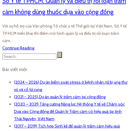
Sở Y tế TPHCM: Quản lý và điều trị rối loạn trầm
cảm không dùng thuốc dựa vào cộng đồng
Với sự hỗ trợ của Văn phòng Tổ chức y tế Thế giới tại Việt Nam, Sở Y tế
TP.HCM triển khai thí điểm mô hình quản lý và điều trị rối loạn trầm
cảm…
Continue Reading
Bài viết mới
(2024 – 2026) Dự án kiểm soát stress ở bệnh nhân nữ bị ung thư
vú và cổ tử cung
(2021 – 2025) Dự án quản lý trầm cảm tại cộng đồng
(2020 – 2021) Tăng cường Năng lực Hệ thống Y tế về Chăm sóc
Dựa vào Cộng đồng để Quản lý Trầm cảm có hiệu quả tại tỉnh
Thái Nguyên, Việt Nam
(2017 – 2019) Tích hợp Sinh kế để quản lý trầm cảm hiệu quả