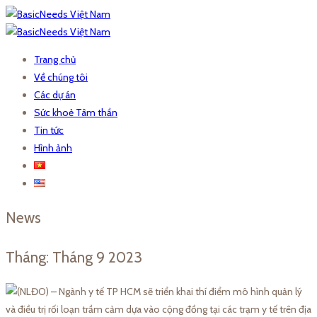
Trang chủ
Về chúng tôi
Các dự án
Sức khoẻ Tâm thần
Tin tức
Hình ảnh
News
Tháng:
Tháng 9 2023