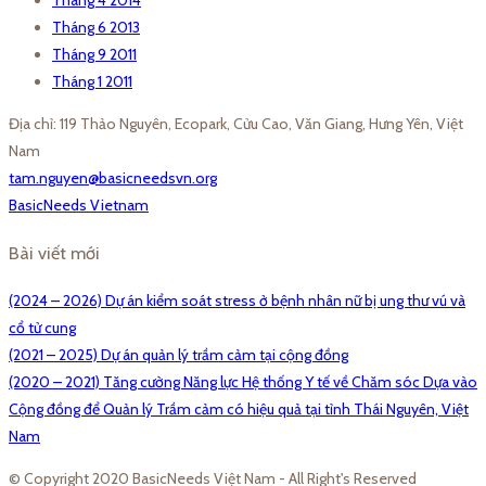
Tháng 6 2013
Tháng 9 2011
Tháng 1 2011
Địa chỉ: 119 Thảo Nguyên, Ecopark, Cửu Cao, Văn Giang, Hưng Yên, Việt
Nam
tam.nguyen@basicneedsvn.org
BasicNeeds Vietnam
Bài viết mới
(2024 – 2026) Dự án kiểm soát stress ở bệnh nhân nữ bị ung thư vú và
cổ tử cung
(2021 – 2025) Dự án quản lý trầm cảm tại cộng đồng
(2020 – 2021) Tăng cường Năng lực Hệ thống Y tế về Chăm sóc Dựa vào
Cộng đồng để Quản lý Trầm cảm có hiệu quả tại tỉnh Thái Nguyên, Việt
Nam
© Copyright 2020 BasicNeeds Việt Nam - All Right's Reserved