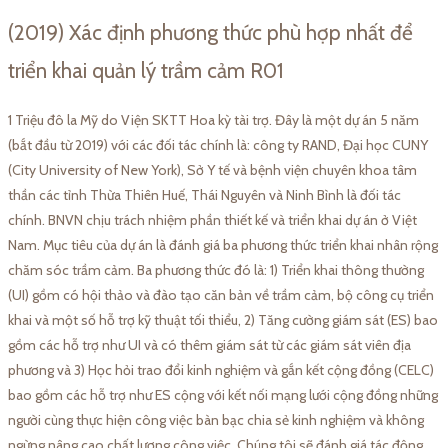
(2019) Xác định phương thức phù hợp nhất để
triển khai quản lý trầm cảm R01
1 Triệu đô la Mỹ do Viện SKTT Hoa kỳ tài trợ. Đây là một dự án 5 năm
(bắt đầu từ 2019) với các đối tác chính là: công ty RAND, Đại học CUNY
(City University of New York), Sở Y tế và bệnh viện chuyên khoa tâm
thần các tỉnh Thừa Thiên Huế, Thái Nguyên và Ninh Bình là đối tác
chính. BNVN chịu trách nhiệm phần thiết kế và triển khai dự án ở Việt
Nam. Mục tiêu của dự án là đánh giá ba phương thức triển khai nhân rộng
chăm sóc trầm cảm. Ba phương thức đó là: 1) Triển khai thông thường
(UI) gồm có hội thảo và đào tạo căn bản về trầm cảm, bộ công cụ triển
khai và một số hỗ trợ kỹ thuật tối thiểu, 2) Tăng cường giám sát (ES) bao
gồm các hỗ trợ như UI và có thêm giám sát từ các giám sát viên địa
phương và 3) Học hỏi trao đổi kinh nghiệm và gắn kết cộng đồng (CELC)
bao gồm các hỗ trợ như ES cộng với kết nối mạng lưới cộng đồng những
người cùng thực hiện công việc bàn bạc chia sẻ kinh nghiệm và không
ngừng nâng cao chất lượng công việc. Chúng tôi sẽ đánh giá tác động