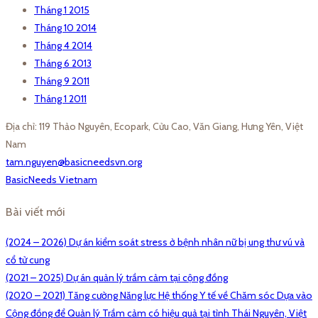
Tháng 1 2015
Tháng 10 2014
Tháng 4 2014
Tháng 6 2013
Tháng 9 2011
Tháng 1 2011
Địa chỉ: 119 Thảo Nguyên, Ecopark, Cửu Cao, Văn Giang, Hưng Yên, Việt
Nam
tam.nguyen@basicneedsvn.org
BasicNeeds Vietnam
Bài viết mới
(2024 – 2026) Dự án kiểm soát stress ở bệnh nhân nữ bị ung thư vú và
cổ tử cung
(2021 – 2025) Dự án quản lý trầm cảm tại cộng đồng
(2020 – 2021) Tăng cường Năng lực Hệ thống Y tế về Chăm sóc Dựa vào
Cộng đồng để Quản lý Trầm cảm có hiệu quả tại tỉnh Thái Nguyên, Việt