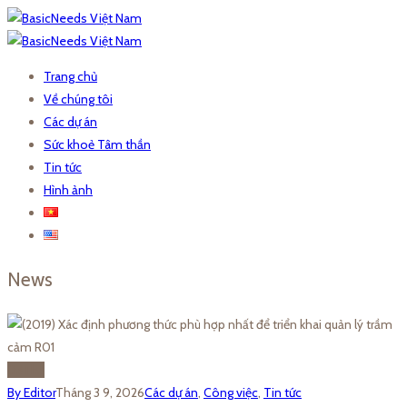
Trang chủ
Về chúng tôi
Các dự án
Sức khoẻ Tâm thần
Tin tức
Hình ảnh
News
03
Th3
By Editor
Tháng 3 9, 2026
Các dự án
,
Công việc
,
Tin tức