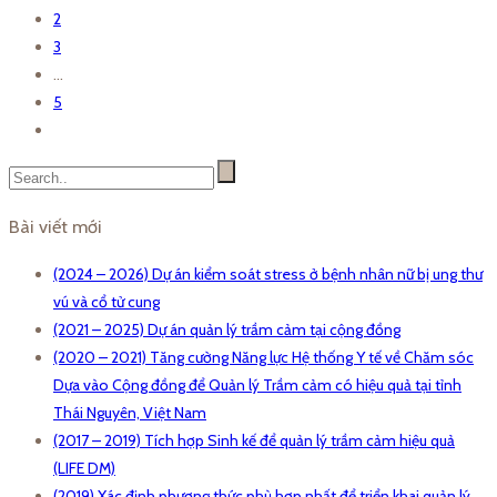
2
3
…
5
Bài viết mới
(2024 – 2026) Dự án kiểm soát stress ở bệnh nhân nữ bị ung thư
vú và cổ tử cung
(2021 – 2025) Dự án quản lý trầm cảm tại cộng đồng
(2020 – 2021) Tăng cường Năng lực Hệ thống Y tế về Chăm sóc
Dựa vào Cộng đồng để Quản lý Trầm cảm có hiệu quả tại tỉnh
Thái Nguyên, Việt Nam
(2017 – 2019) Tích hợp Sinh kế để quản lý trầm cảm hiệu quả
(LIFE DM)
(2019) Xác định phương thức phù hợp nhất để triển khai quản lý