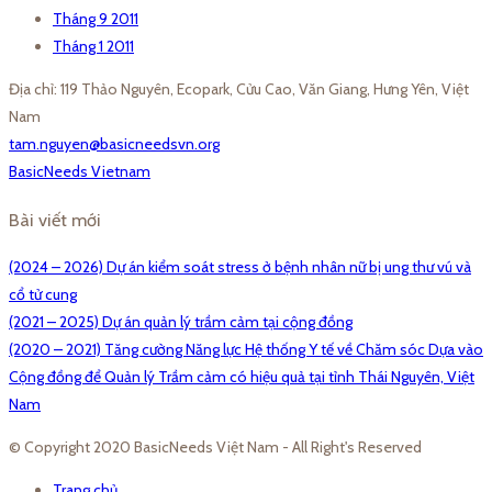
Tháng 9 2011
Tháng 1 2011
Địa chỉ: 119 Thảo Nguyên, Ecopark, Cửu Cao, Văn Giang, Hưng Yên, Việt
Nam
tam.nguyen@basicneedsvn.org
BasicNeeds Vietnam
Bài viết mới
(2024 – 2026) Dự án kiểm soát stress ở bệnh nhân nữ bị ung thư vú và
cổ tử cung
(2021 – 2025) Dự án quản lý trầm cảm tại cộng đồng
(2020 – 2021) Tăng cường Năng lực Hệ thống Y tế về Chăm sóc Dựa vào
Cộng đồng để Quản lý Trầm cảm có hiệu quả tại tỉnh Thái Nguyên, Việt
Nam
© Copyright 2020 BasicNeeds Việt Nam - All Right's Reserved
Trang chủ