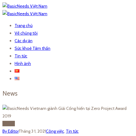
Trang chủ
Về chúng tôi
Các dự án
Sức khoẻ Tâm thần
Tin tức
Hình ảnh
News
03
Th3
By Editor
Tháng 3 1, 2021
Công việc
,
Tin tức